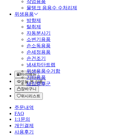
작업용품
물탱크 음용수 수처리제
위생용품
방향제
탈취제
자동분사기
소변기용품
손소독용품
손세정용품
손건조기
냄새차단트랩
위생용품수거함
마이메뉴
기타용품
오늘 본 상품
새집증후군
장바구니
위시리스트
주문내역
FAQ
1:1문의
개인결제
사용후기