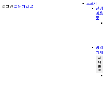
도포제
로그인
회원가입
달팽
이용
품
방역
기계
하
위
분
류