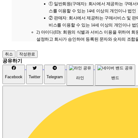
소비자의 불만 또는 분쟁처리에 관한 기록 : 3년 (전자상거래등에서의
① 일반회원(구매자): 회사에서 제공하는 구매서
비자보호에 관한 법률)
스를 이용할 수 있는 14세 이상의 개인이나 법인
신용정보의 수집/처리 및 이용 등에 관한 기록 : 3년 (신용정보의 이용
② 판매자: 회사에서 제공하는 구매서비스 및 판
보호에 관한 법률)
비스를 이용할 수 있는 14세 이상의 개인이나 법
2) 아이디(ID): 회원의 식별과 서비스 이용을 위하여 회
4. 개인정보의 파기절차 및 방법
설정하고 회사가 승인하여 등록된 문자와 숫자의 조합을
합니다.
회사는 원칙적으로 개인정보 수집 및 이용목적이 달성된 후에는 해당
3) 비밀번호: 회원의 동일성 확인과 회원의 권익 및 비
취소
작성완료
보를 지체없이 파기합니다. 파기절차 및 방법은 다음과 같습니다.
호를 위하여 회원 스스로가 설정하여 회사에 등록한 영
공유하기
숫자의 조합을 말합니다.
1. 파기절차
4) 운영자: 회사가 제공하는 서비스의 전반적인 관리와 
회원님이 회원가입 등을 위해 입력하신 정보는 목적이 달성된
Facebook
Twitter
Telegram
라인
밴드
활한 운영을 위하여 회사에서 선정한 자를 말합니다.
별도의 DB로 옮겨져(종이의 경우 별도의 서류함) 내부 방침 및
5) 에누리쿠폰(구매쿠폰): 회원이 회사의 서비스를 통
타 관련 법령에 의한 정보보호 사유에 따라(보유 및 이용기간 
물품을 구매할 때 표시된 금액 또는 비율만큼 물품대금
조) 일정 기간 저장된 후 파기되어집니다.
할인 받을 수 있는 회사 전용의 사이버 또는 오프라인 
별도 DB로 옮겨진 개인정보는 법률에 의한 경우가 아니고서는
을 말합니다. 회사는 판매자의 동의(승인을 포함하며 
유되어지는 이외의 다른 목적으로 이용되지 않습니다.
같다)가 있는 경우에 한하여 에누리쿠폰(구매쿠폰)이 
2. 파기방법
된 물품판매거래를 중개할 수 있으며, 판매자의 동의가
전자적 파일형태로 저장된 개인정보는 기록을 재생할 수 없는
는 경우에는 당해 거래를 신속히 취소 처리합니다.
술적 방법을 사용하여 삭제합니다.