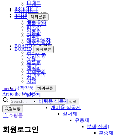
브랜드
브랜드
PRODUCT
PRODUCT
SHOP
하위분류
SHOP
하위분류
메롬 B2B
메롬 B2B
한국팜
한국팜
서울팜
서울팜
깨끗한남자
깨끗한남자
BOARD
하위분류
BOARD
하위분류
공지사항
공지사항
유튜브
유튜브
갤러리
갤러리
고객문의
고객문의
지점
지점
방역약품
merom
하위분류
Art to the World!
살충제
바퀴용 식독제
검색
개미용 식독제
검색창
살서제
쇼핑몰
유충제
분제(산제)
회원로그인
훈증제