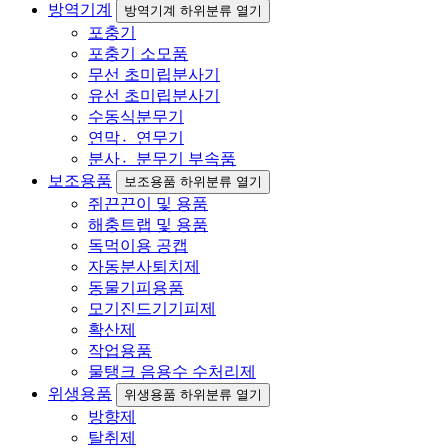
방역기계
방역기계 하위분류 열기
포충기
포충기 소모품
무선 초미립분사기
유선 초미립분사기
수동식분무기
연막연〮무기
분사분〮무기 부속품
보조용품
보조용품 하위분류 열기
쥐끈끈이 및 용품
해충트랩 및 용품
독먹이용 공캡
자동분사퇴치제
동물기피용품
모기진드기기피제
확산제
작업용품
물탱크 음용수 수처리제
위생용품
위생용품 하위분류 열기
방향제
탈취제