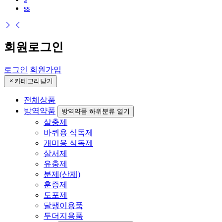
ss
회원로그인
로그인
회원가입
카테고리닫기
전체상품
방역약품
방역약품 하위분류 열기
살충제
바퀴용 식독제
개미용 식독제
살서제
유충제
분제(산제)
훈증제
도포제
달팽이용품
두더지용품