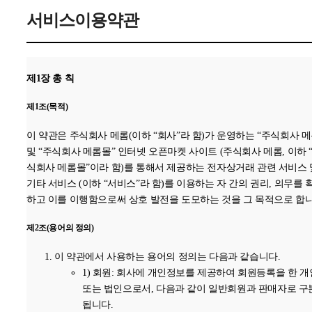
정 이용 방지와 비인가 사용 방지 , 가입 의사 확인
서비스이용약관
3. 마케팅 및 광고에 활용
접속 빈도 파악 또는 회원의 서비스 이용에 대한 통계
3. 개인정보의 보유 및 이용기간
제1장 총 칙
원칙적으로, 개인정보 수집 및 이용목적이 달성된 후에는 해당 정보를
제1조(목적)
체 없이 파기합니다.
단, 관계법령의 규정에 의하여 보존할 필요가 있는 경우 회사는 아래
이 약관은 주식회사 메롬(이하 “회사”라 함)가 운영하는 “주식회사 메
같이 관계법령에서 정한 일정한 기간 동안 회원정보를 보관합니다.
및 “주식회사 메롬몰” 인터넷 오픈마켓 사이트 (주식회사 메롬, 이하 
보존 항목 : 로그인ID , 결제기록
식회사 메롬몰”이라 함)를 통해서 제공하는 전자상거래 관련 서비스 
보존 근거 : 신용정보의 이용 및 보호에 관한 법률
기타 서비스 (이하 “서비스”라 함)를 이용하는 자 간의 권리, 의무를 
보존 기간 : 1년
하고 이를 이행함으로써 상호 발전을 도모하는 것을 그 목적으로 합니
표시/광고에 관한 기록 : 6개월 (전자상거래등에서의 소비자보호에 
제2조(용어의 정의)
법률)
계약 또는 청약철회 등에 관한 기록 : 5년 (전자상거래등에서의 소비
이 약관에서 사용하는 용어의 정의는 다음과 같습니다.
호에 관한 법률)
1) 회원: 회사에 개인정보를 제공하여 회원등록을 한 개
대금결제 및 재화 등의 공급에 관한 기록 : 5년 (전자상거래등에서의
또는 법인으로서, 다음과 같이 일반회원과 판매자로 구
자보호에 관한 법률)
됩니다.