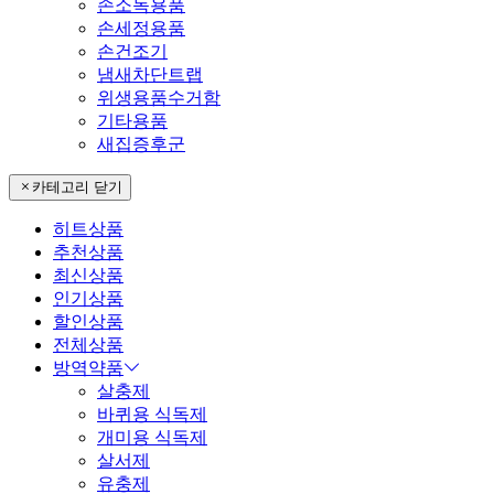
손소독용품
손세정용품
손건조기
냄새차단트랩
위생용품수거함
기타용품
새집증후군
카테고리 닫기
히트상품
추천상품
최신상품
인기상품
할인상품
전체상품
방역약품
살충제
바퀴용 식독제
개미용 식독제
살서제
유충제