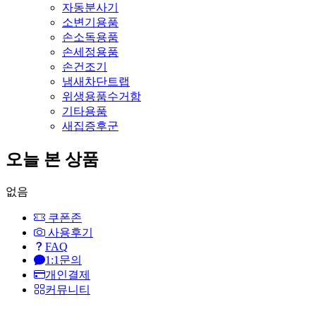
자동분사기
소변기용품
손소독용품
손세정용품
손건조기
냄새차단트랩
위생용품수거함
기타용품
새집증후군
오늘 본 상품
없음
쿠폰존
사용후기
FAQ
1:1문의
개인결제
커뮤니티