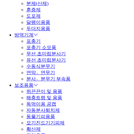
분제(산제)
훈증제
도포제
달팽이용품
두더지용품
방역기계
포충기
포충기 소모품
무선 초미립분사기
유선 초미립분사기
수동식분무기
연막연〮무기
분사분〮무기 부속품
보조용품
쥐끈끈이 및 용품
해충트랩 및 용품
독먹이용 공캡
자동분사퇴치제
동물기피용품
모기진드기기피제
확산제