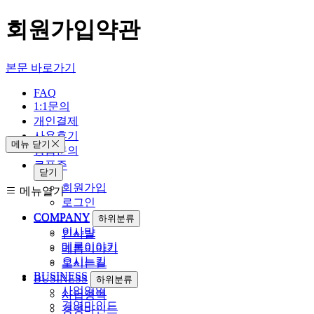
회원가입약관
본문 바로가기
FAQ
1:1문의
개인결제
사용후기
메뉴 닫기
상품문의
쿠폰존
닫기
회원가입
메뉴열기
로그인
COMPANY
하위분류
COMPANY
하위분류
인사말
인사말
메롬이야기
메롬이야기
오시는길
오시는길
BUSINESS
하위분류
BUSINESS
하위분류
사업영역
사업영역
경영마인드
경영마인드