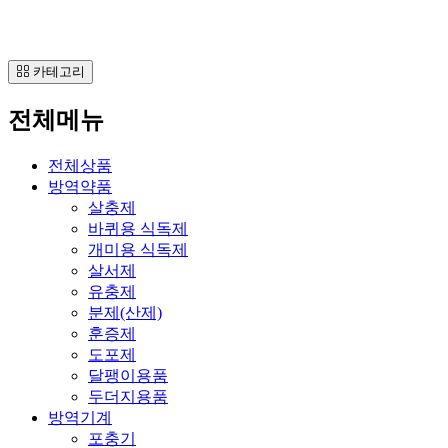
카테고리
전체메뉴
전체상품
방역약품
살충제
바퀴용 식독제
개미용 식독제
살서제
유충제
분제(산제)
훈증제
도포제
달팽이용품
두더지용품
방역기계
포충기