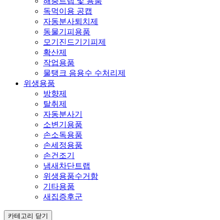
해충트랩 및 용품
독먹이용 공캡
자동분사퇴치제
동물기피용품
모기진드기기피제
확산제
작업용품
물탱크 음용수 수처리제
위생용품
방향제
탈취제
자동분사기
소변기용품
손소독용품
손세정용품
손건조기
냄새차단트랩
위생용품수거함
기타용품
새집증후군
카테고리 닫기