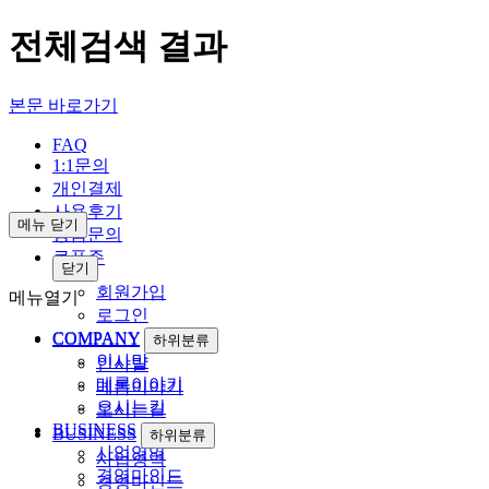
전체검색 결과
본문 바로가기
FAQ
1:1문의
개인결제
사용후기
메뉴 닫기
상품문의
쿠폰존
닫기
회원가입
메뉴열기
로그인
COMPANY
하위분류
COMPANY
하위분류
인사말
인사말
메롬이야기
메롬이야기
오시는길
오시는길
BUSINESS
하위분류
BUSINESS
하위분류
사업영역
사업영역
경영마인드
경영마인드