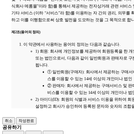
보존 항목 : 로그인ID , 결제기록
식회사 메롬몰”이라 함)를 통해서 제공하는 전자상거래 관련 서비스 
보존 근거 : 신용정보의 이용 및 보호에 관한 법률
기타 서비스 (이하 “서비스”라 함)를 이용하는 자 간의 권리, 의무를 
보존 기간 : 1년
하고 이를 이행함으로써 상호 발전을 도모하는 것을 그 목적으로 합니
표시/광고에 관한 기록 : 6개월 (전자상거래등에서의 소비자보호에 
제2조(용어의 정의)
법률)
계약 또는 청약철회 등에 관한 기록 : 5년 (전자상거래등에서의 소비
이 약관에서 사용하는 용어의 정의는 다음과 같습니다.
호에 관한 법률)
1) 회원: 회사에 개인정보를 제공하여 회원등록을 한 개
대금결제 및 재화 등의 공급에 관한 기록 : 5년 (전자상거래등에서의
또는 법인으로서, 다음과 같이 일반회원과 판매자로 구
자보호에 관한 법률)
됩니다.
소비자의 불만 또는 분쟁처리에 관한 기록 : 3년 (전자상거래등에서의
① 일반회원(구매자): 회사에서 제공하는 구매서
비자보호에 관한 법률)
스를 이용할 수 있는 14세 이상의 개인이나 법인
신용정보의 수집/처리 및 이용 등에 관한 기록 : 3년 (신용정보의 이용
② 판매자: 회사에서 제공하는 구매서비스 및 판
보호에 관한 법률)
비스를 이용할 수 있는 14세 이상의 개인이나 법
2) 아이디(ID): 회원의 식별과 서비스 이용을 위하여 회
4. 개인정보의 파기절차 및 방법
설정하고 회사가 승인하여 등록된 문자와 숫자의 조합을
합니다.
회사는 원칙적으로 개인정보 수집 및 이용목적이 달성된 후에는 해당
3) 비밀번호: 회원의 동일성 확인과 회원의 권익 및 비
취소
작성완료
보를 지체없이 파기합니다. 파기절차 및 방법은 다음과 같습니다.
호를 위하여 회원 스스로가 설정하여 회사에 등록한 영
공유하기
숫자의 조합을 말합니다.