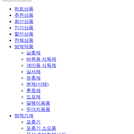
히트상품
추천상품
최신상품
인기상품
할인상품
전체상품
방역약품
살충제
바퀴용 식독제
개미용 식독제
살서제
유충제
분제(산제)
훈증제
도포제
달팽이용품
두더지용품
방역기계
포충기
포충기 소모품