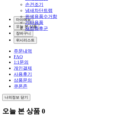
손건조기
냄새차단트랩
위생용품수거함
마이메뉴
기타용품
오늘 본 상품
새집증후군
장바구니
위시리스트
주문내역
FAQ
1:1문의
개인결제
사용후기
상품문의
쿠폰존
나의정보 닫기
오늘 본 상품
0