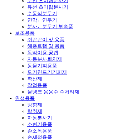
무선 초미립분사기
유선 초미립분사기
수동식분무기
연막연〮무기
분사분〮무기 부속품
보조용품
쥐끈끈이 및 용품
해충트랩 및 용품
독먹이용 공캡
자동분사퇴치제
동물기피용품
모기진드기기피제
확산제
작업용품
물탱크 음용수 수처리제
위생용품
방향제
탈취제
자동분사기
소변기용품
손소독용품
손세정용품