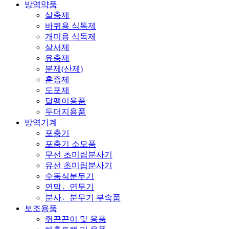
방역약품
살충제
바퀴용 식독제
개미용 식독제
살서제
유충제
분제(산제)
훈증제
도포제
달팽이용품
두더지용품
방역기계
포충기
포충기 소모품
무선 초미립분사기
유선 초미립분사기
수동식분무기
연막연〮무기
분사분〮무기 부속품
보조용품
쥐끈끈이 및 용품