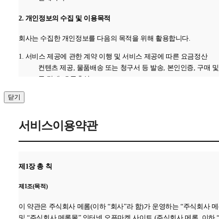
2. 개인정보의 수집 및 이용목적
회사는 수집한 개인정보를 다음의 목적을 위해 활용합니다.
1. 서비스 제공에 관한 계약 이행 및 서비스 제공에 따른 요금정산
컨텐츠 제공, 물품배송 또는 청구서 등 발송, 본인인증, 구매 및
금 결제, 요금추심
2. 회원 관리
닫기
회원제 서비스 이용에 따른 본인확인 , 개인 식별 , 불량회원의
정 이용 방지와 비인가 사용 방지 , 가입 의사 확인
서비스이용약관
3. 마케팅 및 광고에 활용
접속 빈도 파악 또는 회원의 서비스 이용에 대한 통계
3. 개인정보의 보유 및 이용기간
제1장 총 칙
원칙적으로, 개인정보 수집 및 이용목적이 달성된 후에는 해당 정보를
제1조(목적)
체 없이 파기합니다.
단, 관계법령의 규정에 의하여 보존할 필요가 있는 경우 회사는 아래
이 약관은 주식회사 메롬(이하 “회사”라 함)가 운영하는 “주식회사 메
같이 관계법령에서 정한 일정한 기간 동안 회원정보를 보관합니다.
및 “주식회사 메롬몰” 인터넷 오픈마켓 사이트 (주식회사 메롬, 이하 