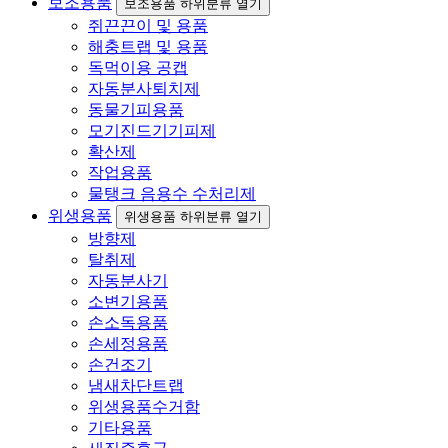
보조용품
보조용품 하위분류 열기
쥐끈끈이 및 용품
해충트랩 및 용품
독먹이용 공캡
자동분사퇴치제
동물기피용품
모기진드기기피제
확산제
작업용품
물탱크 음용수 수처리제
위생용품
위생용품 하위분류 열기
방향제
탈취제
자동분사기
소변기용품
손소독용품
손세정용품
손건조기
냄새차단트랩
위생용품수거함
기타용품