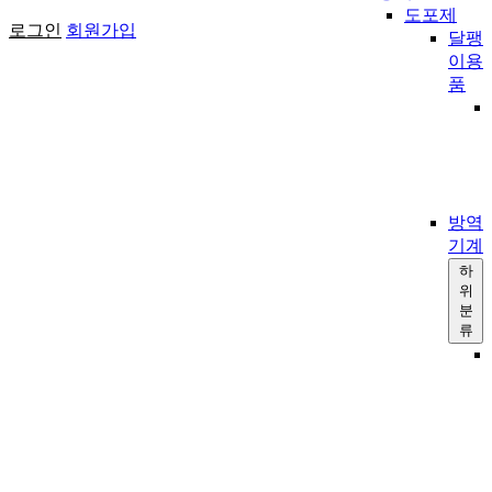
도포제
로그인
회원가입
달팽
이용
품
방역
기계
하
위
분
류