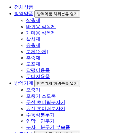
전체상품
방역약품
방역약품 하위분류 열기
살충제
바퀴용 식독제
개미용 식독제
살서제
유충제
분제(산제)
훈증제
도포제
달팽이용품
두더지용품
방역기계
방역기계 하위분류 열기
포충기
포충기 소모품
무선 초미립분사기
유선 초미립분사기
수동식분무기
연막연〮무기
분사분〮무기 부속품