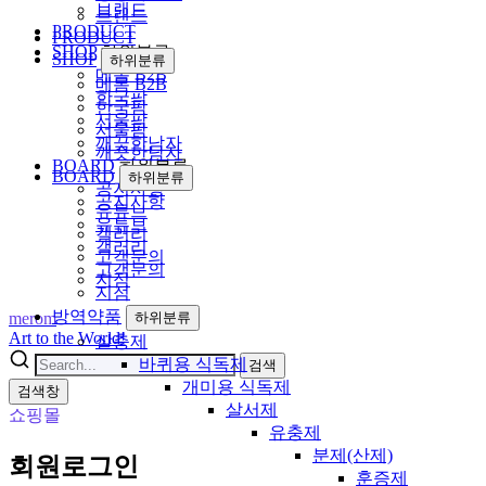
브랜드
브랜드
PRODUCT
PRODUCT
SHOP
하위분류
SHOP
하위분류
메롬 B2B
메롬 B2B
한국팜
한국팜
서울팜
서울팜
깨끗한남자
깨끗한남자
BOARD
하위분류
BOARD
하위분류
공지사항
공지사항
유튜브
유튜브
갤러리
갤러리
고객문의
고객문의
지점
지점
방역약품
merom
하위분류
Art to the World!
살충제
바퀴용 식독제
검색
개미용 식독제
검색창
살서제
쇼핑몰
유충제
분제(산제)
회원로그인
훈증제