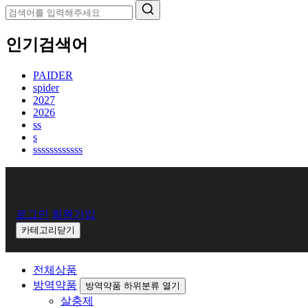
인기검색어
PAIDER
spider
2027
2026
ss
s
ssssssssssss
회
로그인
회원가입
원
카테고리닫기
로
그
전체상품
방역약품
방역약품 하위분류 열기
인
살충제