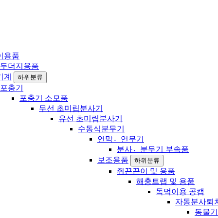
이용품
두더지용품
기계
하위분류
포충기
포충기 소모품
무선 초미립분사기
유선 초미립분사기
수동식분무기
연막연〮무기
분사분〮무기 부속품
보조용품
하위분류
쥐끈끈이 및 용품
해충트랩 및 용품
독먹이용 공캡
자동분사퇴
동물기