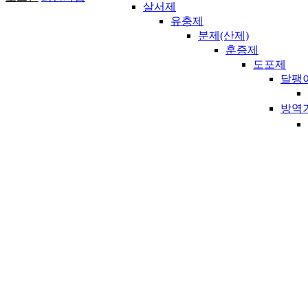
원
살서제
유충제
로
분제(산제)
훈증제
그
도포제
인
달팽
방역