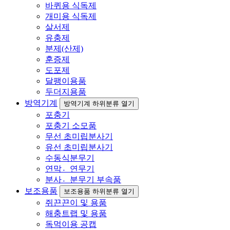
바퀴용 식독제
개미용 식독제
살서제
유충제
분제(산제)
훈증제
도포제
달팽이용품
두더지용품
방역기계
방역기계 하위분류 열기
포충기
포충기 소모품
무선 초미립분사기
유선 초미립분사기
수동식분무기
연막연〮무기
분사분〮무기 부속품
보조용품
보조용품 하위분류 열기
쥐끈끈이 및 용품
해충트랩 및 용품
독먹이용 공캡