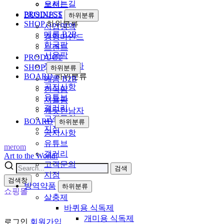
오시는길
브랜드
PRODUCT
BUSINESS
하위분류
SHOP
하위분류
사업영역
메롬 B2B
경영마인드
한국팜
브랜드
서울팜
PRODUCT
깨끗한남자
SHOP
하위분류
BOARD
하위분류
메롬 B2B
공지사항
한국팜
유튜브
서울팜
갤러리
깨끗한남자
고객문의
BOARD
하위분류
지점
공지사항
유튜브
merom
갤러리
Art to the World!
고객문의
검색
지점
검색창
방역약품
하위분류
쇼핑몰
살충제
바퀴용 식독제
회
개미용 식독제
로그인
회원가입