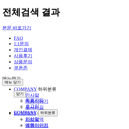
전체검색 결과
본문 바로가기
FAQ
1:1문의
개인결제
사용후기
상품문의
쿠폰존
메뉴열기
메뉴 닫기
COMPANY
하위분류
닫기
인사말
회원가입
메롬이야기
로그인
오시는길
COMPANY
하위분류
BUSINESS
하위분류
인사말
사업영역
메롬이야기
경영마인드