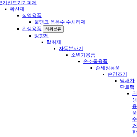
모기진드기기피제
확산제
작업용품
물탱크 음용수 수처리제
위생용품
하위분류
방향제
탈취제
자동분사기
소변기용품
손소독용품
손세정용품
손건조기
냄새차
단트랩
위
생
용
품
수
거
함